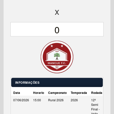
x
0
INFORMAÇÕES
Data
Horario
Campeonato
Temporada
Rodada
Tempo
07/06/2026
15:00
Rural 2026
2026
12ª
90'
Semi
Final -
Volta