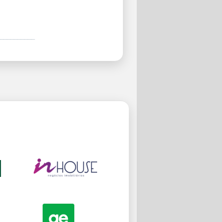
__________