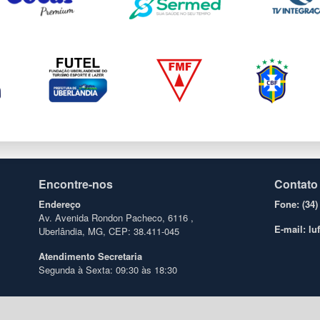
Encontre-nos
Contato
Endereço
Fone: (34)
Av. Avenida Rondon Pacheco, 6116 ,
E-mail: l
Uberlândia, MG, CEP: 38.411-045
Atendimento
Secretaria
Segunda à Sexta: 09:30 às 18:30