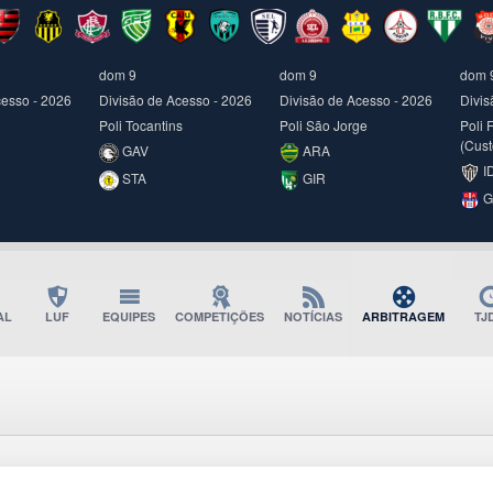
dom 9
dom 9
dom 
cesso - 2026
Divisão de Acesso - 2026
Divisão de Acesso - 2026
Divis
Poli Tocantins
Poli São Jorge
Poli 
(Cust
GAV
ARA
I
STA
GIR
G
AL
LUF
EQUIPES
COMPETIÇÕES
NOTÍCIAS
ARBITRAGEM
TJ