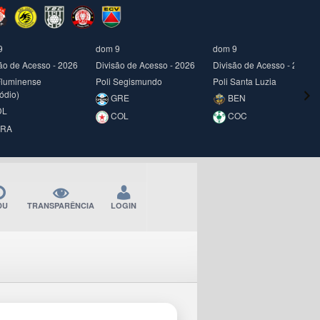
9
dom 9
dom 9
ão de Acesso - 2026
Divisão de Acesso - 2026
Divisão de Acesso - 2026
Fluminense
Poli Segismundo
Poli Santa Luzia
ódio)
GRE
BEN
DL
COL
COC
RA
DU
TRANSPARÊNCIA
LOGIN