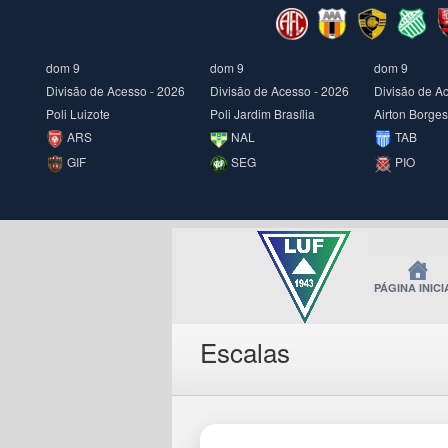
dom 9
dom 9
dom 9
Divisão de Acesso - 2026
Divisão de Acesso - 2026
Divisão de A
Poli Luizote
Poli Jardim Brasília
Airton Borges
ARS
NAL
TAB
GIF
SEG
PIO
PÁGINA INICI
Escalas