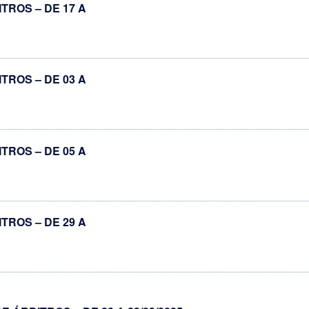
TROS – DE 17 A
________________________________________________________________
TROS – DE 03 A
________________________________________________________________
TROS – DE 05 A
________________________________________________________________
TROS – DE 29 A
________________________________________________________________