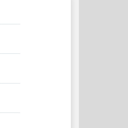
__________
__________
__________
__________