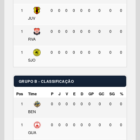
1
0
0
0
0
0
0
0
0
0
JUV
1
0
0
0
0
0
0
0
0
0
RVA
1
0
0
0
0
0
0
0
0
0
SJO
GRUPO B - CLASSIFICAÇÃO
Pos
Time
P
J
V
E
D
GP
GC
SG
%
1
0
0
0
0
0
0
0
0
0
BEN
1
0
0
0
0
0
0
0
0
0
GUA