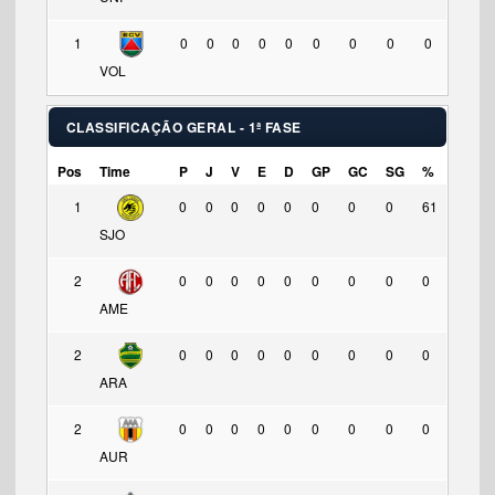
1
0
0
0
0
0
0
0
0
0
VOL
CLASSIFICAÇÃO GERAL - 1ª FASE
Pos
Time
P
J
V
E
D
GP
GC
SG
%
1
0
0
0
0
0
0
0
0
61
SJO
2
0
0
0
0
0
0
0
0
0
AME
2
0
0
0
0
0
0
0
0
0
ARA
2
0
0
0
0
0
0
0
0
0
AUR