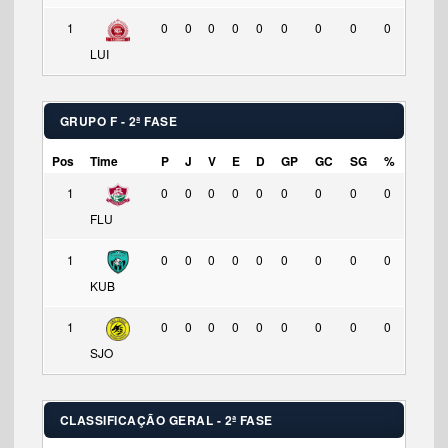
1
0
0
0
0
0
0
0
0
0
LUI
GRUPO F - 2ª FASE
Pos
Time
P
J
V
E
D
GP
GC
SG
%
1
0
0
0
0
0
0
0
0
0
FLU
1
0
0
0
0
0
0
0
0
0
KUB
1
0
0
0
0
0
0
0
0
0
SJO
CLASSIFICAÇÃO GERAL - 2ª FASE