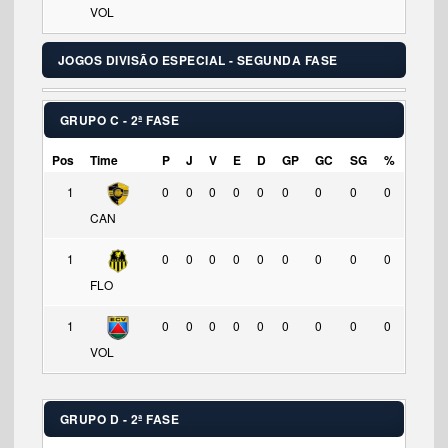
VOL
JOGOS DIVISÃO ESPECIAL - SEGUNDA FASE
GRUPO C - 2ª FASE
Pos
Time
P
J
V
E
D
GP
GC
SG
%
1
0
0
0
0
0
0
0
0
0
CAN
1
0
0
0
0
0
0
0
0
0
FLO
1
0
0
0
0
0
0
0
0
0
VOL
GRUPO D - 2ª FASE