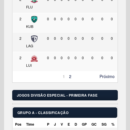
FLU
2
0
0
0
0
0
0
0
0
0
KUB
2
0
0
0
0
0
0
0
0
0
LAG
2
0
0
0
0
0
0
0
0
0
LUI
1
2
Próximo
JOGOS DIVISÃO ESPECIAL - PRIMEIRA FASE
GRUPO A - CLASSIFICAÇÃO
Pos
Time
P
J
V
E
D
GP
GC
SG
%