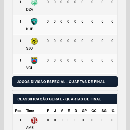
1
0
0
0
0
0
0
0
0
0
DZA
1
0
0
0
0
0
0
0
0
0
KUB
1
0
0
0
0
0
0
0
0
0
SJO
1
0
0
0
0
0
0
0
0
0
VOL
JOGOS DIVISÃO ESPECIAL - QUARTAS DE FINAL
CLASSIFICAÇÃO GERAL - QUARTAS DE FINAL
Pos
Time
P
J
V
E
D
GP
GC
SG
%
1
0
0
0
0
0
0
0
0
0
AME