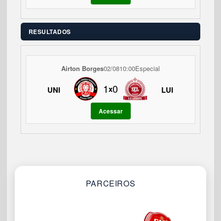
RESULTADOS
Airton Borges
02/08
10:00
Especial
1
0
x
UNI
LUI
Acessar
PARCEIROS