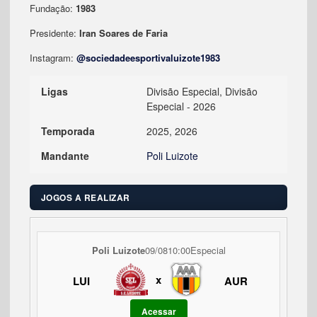
Fundação:
1983
Presidente:
Iran Soares de Faria
Instagram:
@sociedadeesportivaluizote1983
Ligas
Divisão Especial, Divisão
Especial - 2026
Temporada
2025, 2026
Mandante
Poli Luizote
JOGOS A REALIZAR
Poli Luizote
09/08
10:00
Especial
x
LUI
AUR
Acessar