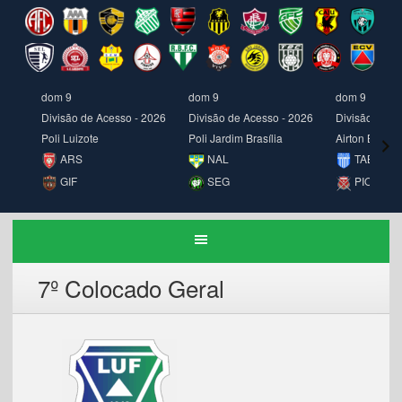
dom 9
dom 9
dom 9
Divisão de Acesso - 2026
Divisão de Acesso - 2026
Divisão de A
Poli Luizote
Poli Jardim Brasília
Airton Borges
ARS
NAL
TAB
GIF
SEG
PIO
7º Colocado Geral