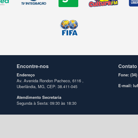
Encontre-nos
Contato
Endereço
Fone: (34)
Av. Avenida Rondon Pacheco, 6116 ,
E-mail: l
Uberlândia, MG, CEP: 38.411-045
Atendimento
Secretaria
Segunda à Sexta: 09:30 às 18:30