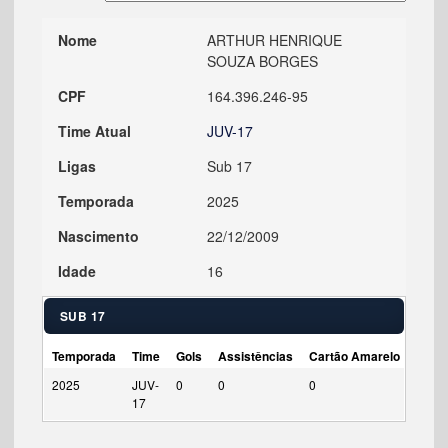
Nome
ARTHUR HENRIQUE
SOUZA BORGES
CPF
164.396.246-95
Time Atual
JUV-17
Ligas
Sub 17
Temporada
2025
Nascimento
22/12/2009
Idade
16
SUB 17
Temporada
Time
Gols
Assistências
Cartão Amarelo
Cart
2025
JUV-
0
0
0
0
17