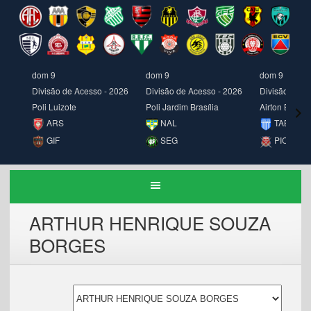
dom 9
dom 9
dom 9
Divisão de Acesso - 2026
Divisão de Acesso - 2026
Divisão de A
Poli Luizote
Poli Jardim Brasília
Airton Borges
ARS
NAL
TAB
GIF
SEG
PIO
ARTHUR HENRIQUE SOUZA
BORGES