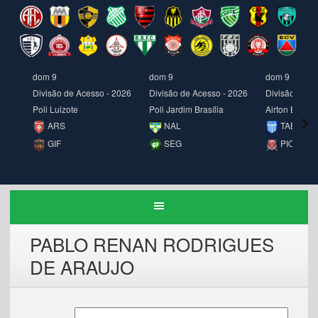
dom 9
dom 9
dom 9
Divisão de Acesso - 2026
Divisão de Acesso - 2026
Divisão de A
Poli Luizote
Poli Jardim Brasília
Airton Borges
ARS
NAL
TAB
GIF
SEG
PIO
PABLO RENAN RODRIGUES
DE ARAUJO