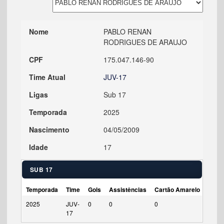
Nome
PABLO RENAN
RODRIGUES DE ARAUJO
CPF
175.047.146-90
Time Atual
JUV-17
Ligas
Sub 17
Temporada
2025
Nascimento
04/05/2009
Idade
17
SUB 17
Temporada
Time
Gols
Assistências
Cartão Amarelo
Cart
2025
JUV-
0
0
0
0
17