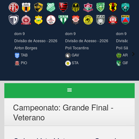
dom 9
dom 9
dom 9
Divisão de Acesso - 2026
Divisão de Acesso - 2026
Divisão de A
Airton Borges
Poli Tocantins
Poli São Jor
TAB
GAV
ARA
PIO
STA
GIR
Campeonato:
Grande Final -
Veterano