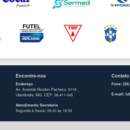
Encontre-nos
Contato
Endereço
Fone: (34)
Av. Avenida Rondon Pacheco, 6116 ,
E-mail: l
Uberlândia, MG, CEP: 38.411-045
Atendimento
Secretaria
Segunda à Sexta: 09:30 às 18:30