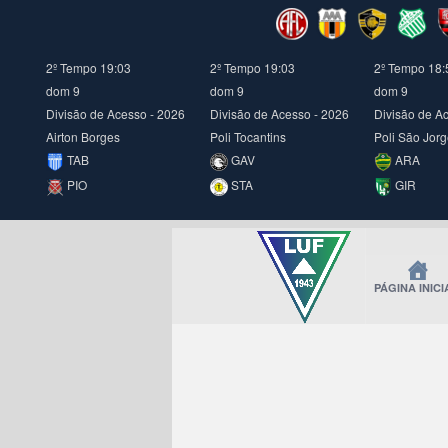
2º Tempo 19:04
2º Tempo 19:04
2º Tempo 19:
dom 9
dom 9
dom 9
Divisão de Acesso - 2026
Divisão de Acesso - 2026
Divisão de A
Airton Borges
Poli Tocantins
Poli São Jor
TAB
GAV
ARA
PIO
STA
GIR
PÁGINA INICI