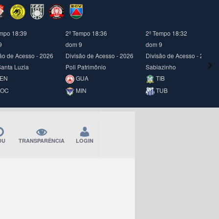
empo 18:40
2º Tempo 18:37
2º Tempo 18:33
9
dom 9
dom 9
ão de Acesso - 2026
Divisão de Acesso - 2026
Divisão de Acesso - 2026
Santa Luzia
Poli Patrimônio
Sabiazinho
EN
GUA
TIB
OC
MIN
TUB
DU
TRANSPARÊNCIA
LOGIN