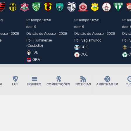
00
2º Tempo 18:59
2º Tempo 18:53
2º T
dom 9
dom 9
dom 
cesso - 2026
Divisão de Acesso - 2026
Divisão de Acesso - 2026
Divis
ge
Poli Fluminense
Poli Segismundo
Poli 
(Custódio)
GRE
B
IDL
COL
C
GRA
AL
LUF
EQUIPES
COMPETIÇÕES
NOTÍCIAS
ARBITRAGEM
TJ