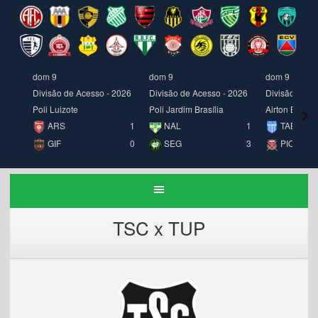
dom 9
dom 9
dom 9
Divisão de Acesso - 2026
Divisão de Acesso - 2026
Divisão de A
Poli Luizote
Poli Jardim Brasília
Airton Borges
ARS
1
NAL
1
TAB
GIF
0
SEG
3
PIO
TSC x TUP