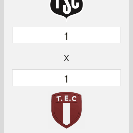
1
x
1