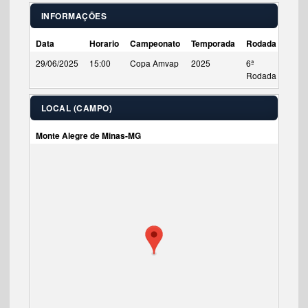
INFORMAÇÕES
Data
Horario
Campeonato
Temporada
Rodada
Tempo
29/06/2025
15:00
Copa Amvap
2025
6ª
90'
Rodada
LOCAL (CAMPO)
Monte Alegre de Minas-MG