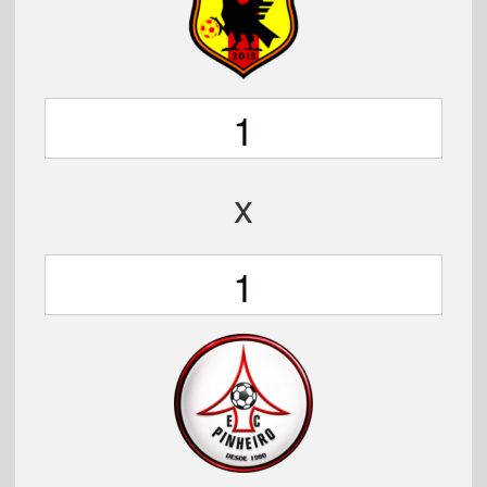
1
x
1