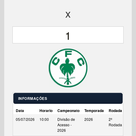
x
1
INFORMAÇÕES
Data
Horario
Campeonato
Temporada
Rodada
Tempo
05/07/2026
10:00
Divisão de
2026
2ª
90'
Acesso -
Rodada
2026