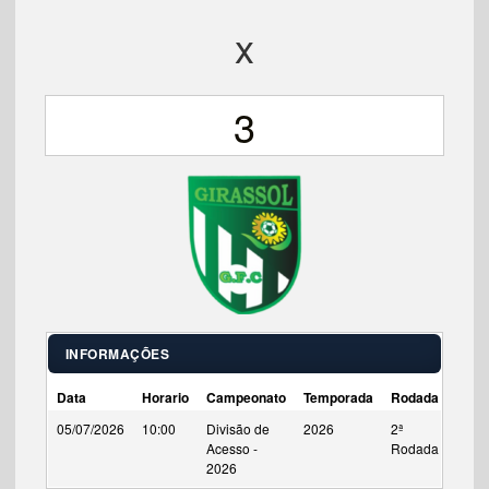
x
3
INFORMAÇÕES
Data
Horario
Campeonato
Temporada
Rodada
Tempo
05/07/2026
10:00
Divisão de
2026
2ª
90'
Acesso -
Rodada
2026