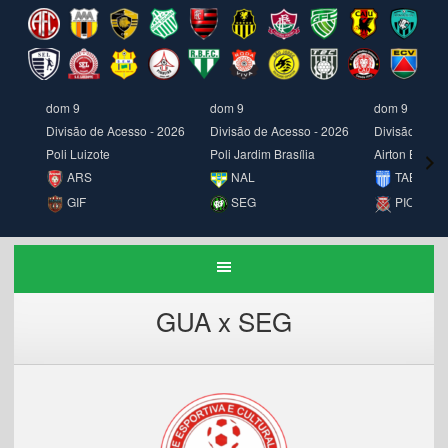
dom 9
dom 9
dom 9
Divisão de Acesso - 2026
Divisão de Acesso - 2026
Divisão de A
Poli Luizote
Poli Jardim Brasília
Airton Borges
ARS
NAL
TAB
GIF
SEG
PIO
GUA x SEG