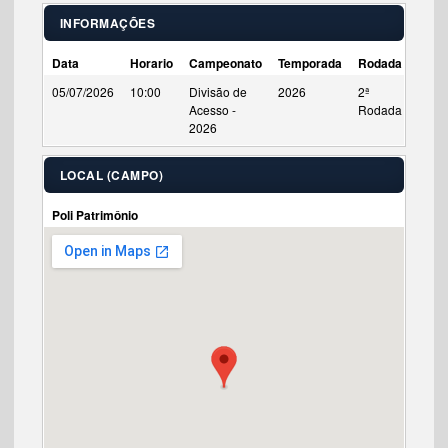
INFORMAÇÕES
Data
Horario
Campeonato
Temporada
Rodada
Tempo
05/07/2026
10:00
Divisão de
2026
2ª
90'
Acesso -
Rodada
2026
LOCAL (CAMPO)
Poli Patrimônio