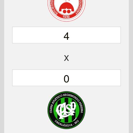
4
x
0