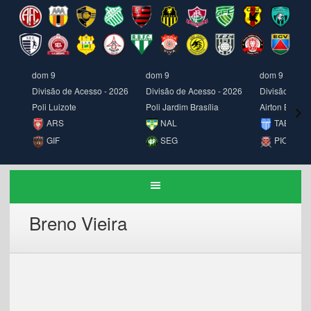
dom 9
dom 9
dom 9
Divisão de Acesso - 2026
Divisão de Acesso - 2026
Divisão de A
Poli Luizote
Poli Jardim Brasília
Airton Borges
ARS
NAL
TAB
GIF
SEG
PIO
Breno Vieira