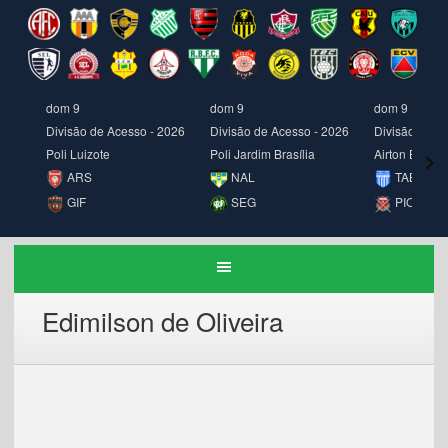
dom 9
dom 9
dom 9
Divisão de Acesso - 2026
Divisão de Acesso - 2026
Divisão de A
Poli Luizote
Poli Jardim Brasília
Airton Borges
ARS
NAL
TAB
GIF
SEG
PIO
Edimilson de Oliveira