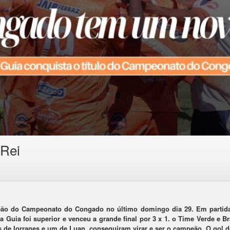
Rei
ão do Campeonato do Congado no último domingo dia 29. Em partida 
a Guia foi superior e venceu a grande final por 3 x 1. o Time Verde e
ls de Iorranes e um de Luan, conseguiram virar e ser o campeão. O gol d