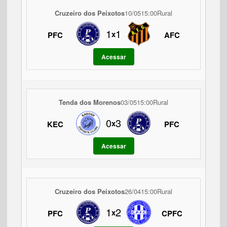
Cruzeiro dos Peixotos
10/05
15:00
Rural
1
1
x
PFC
AFC
Acessar
Tenda dos Morenos
03/05
15:00
Rural
0
3
x
KEC
PFC
Acessar
Cruzeiro dos Peixotos
26/04
15:00
Rural
1
2
x
PFC
CPFC