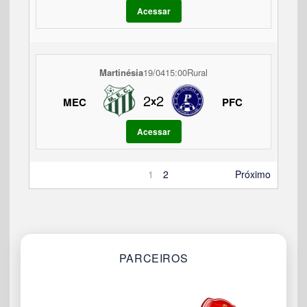
Acessar
Martinésia
19/04
15:00
Rural
2
2
x
MEC
PFC
Acessar
1
2
Próximo
PARCEIROS