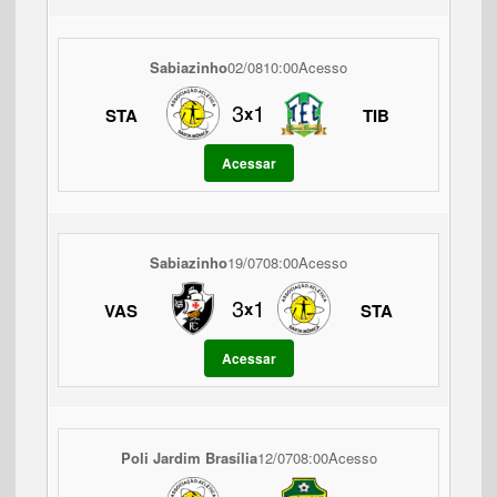
Sabiazinho
02/08
10:00
Acesso
3
1
x
STA
TIB
Acessar
Sabiazinho
19/07
08:00
Acesso
3
1
x
VAS
STA
Acessar
Poli Jardim Brasília
12/07
08:00
Acesso