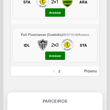
2
1
x
STA
ARA
Acessar
Poli Fluminense (Custódio)
05/07
10:00
Acesso
2
3
x
IDL
STA
Acessar
1
2
Próximo
PARCEIROS