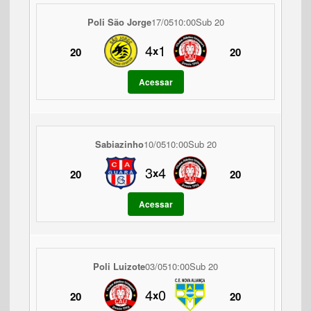
Poli São Jorge
17/05
10:00
Sub 20
4
1
x
20
20
Acessar
Sabiazinho
10/05
10:00
Sub 20
3
4
x
20
20
Acessar
Poli Luizote
03/05
10:00
Sub 20
4
0
x
20
20