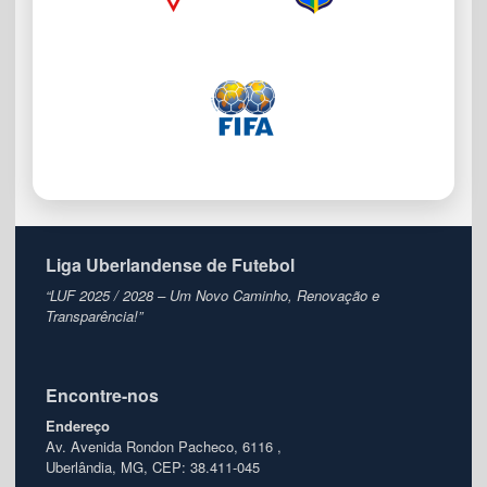
Liga Uberlandense de Futebol
“LUF 2025 / 2028 – Um Novo Caminho, Renovação e
Transparência!”
Encontre-nos
Endereço
Av. Avenida Rondon Pacheco, 6116 ,
Uberlândia, MG, CEP: 38.411-045