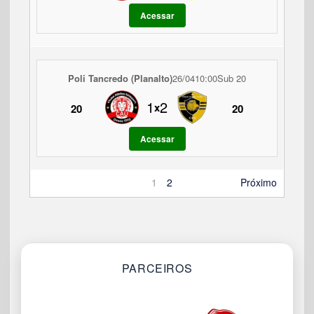
Acessar
Poli Tancredo (Planalto)
26/04
10:00
Sub 20
1
2
x
20
20
Acessar
1
2
Próximo
PARCEIROS