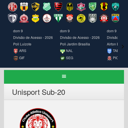
dom 9
dom 9
dom 9
Divisão de Acesso - 2026
Divisão de Acesso - 2026
Divisão de A
Poli Luizote
Poli Jardim Brasília
Airton Borges
ARS
NAL
TAB
GIF
SEG
PIO
Unisport Sub-20