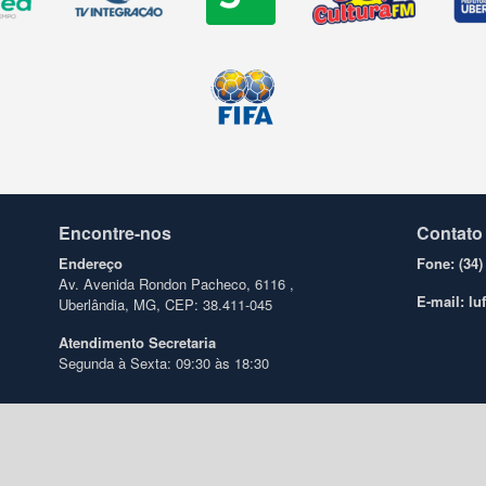
Encontre-nos
Contato
Endereço
Fone: (34)
Av. Avenida Rondon Pacheco, 6116 ,
E-mail: l
Uberlândia, MG, CEP: 38.411-045
Atendimento
Secretaria
Segunda à Sexta: 09:30 às 18:30