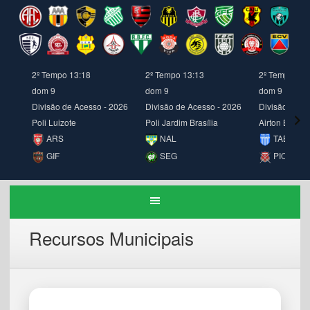
2º Tempo 13:18
2º Tempo 13:13
2º Tempo 13:
dom 9
dom 9
dom 9
Divisão de Acesso - 2026
Divisão de Acesso - 2026
Divisão de A
Poli Luizote
Poli Jardim Brasília
Airton Borges
ARS
NAL
TAB
GIF
SEG
PIO
Recursos Municipais